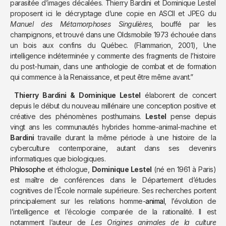
parasitée d’images décalées. Thierry Bardini et Dominique Lestel
proposent ici le décryptage d’une copie en ASCII et JPEG du
Manuel des Métamorphoses Singulières
, bouffé par les
champignons, et trouvé dans une Oldsmobile 1973 échouée dans
un bois aux confins du Québec. (Flammarion, 2001), Une
intelligence indéterminée y commente des fragments de l’histoire
du post-humain, dans une anthologie de combat et de formation
qui commence à la Renaissance, et peut être même avant.”
Thierry Bardini & Dominique Lestel
élaborent de concert
depuis le début du nouveau millénaire une conception positive et
créative des phénomènes posthumains.
Lestel
pense depuis
vingt ans les communautés hybrides homme-animal-machine et
Bardini
travaille durant la même période à une histoire de la
cyberculture contemporaine, autant dans ses devenirs
informatiques que biologiques.
Philosophe
et éthologue,
Dominique Lestel
(né en 1961 à Paris)
est maître de conférences dans le Département d’études
cognitives de l’École normale supérieure. Ses recherches portent
principalement sur les relations homme-
animal
, l’évolution de
l’intelligence et l’écologie comparée de la rationalité. Il est
notamment l’auteur de
Les Origines animales de la culture