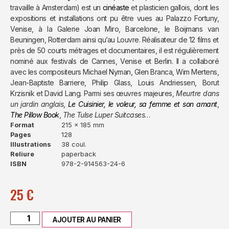
travaille à Amsterdam) est un
cinéaste
et plasticien gallois, dont les
expositions et installations ont pu être vues au Palazzo Fortuny,
Venise, à la Galerie Joan Miro, Barcelone, le Boijmans van
Beuningen, Rotterdam ainsi qu’au Louvre. Réalisateur de 12 films et
près de 50 courts métrages et documentaires, il est régulièrement
nominé aux festivals de Cannes, Venise et Berlin. Il a collaboré
avec les compositeurs Michael Nyman, Glen Branca, Wim Mertens,
Jean-Baptiste Barriere, Philip Glass, Louis Andriessen, Borut
Krzisnik et David Lang. Parmi ses œuvres majeures,
Meurtre dans
un jardin anglais
,
Le Cuisinier, le voleur, sa femme et son amant
,
The Pillow Book
,
The Tulse Luper Suitcases
…
Format
215 x 185 mm
Pages
128
Illustrations
38 coul.
Reliure
paperback
ISBN
978-2-914563-24-6
25
€
AJOUTER AU PANIER