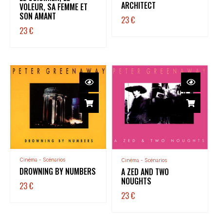
ARCHITECT
VOLEUR, SA FEMME ET
SON AMANT
23
€
23
€
Cinéma - Scénarios
Cinéma - Scénarios
DROWNING BY NUMBERS
A ZED AND TWO
NOUGHTS
23
€
23
€