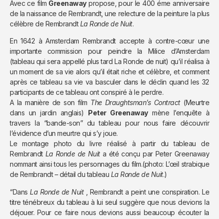
Avec ce film
Greenaway
propose, pour le 400 éme anniversaire
de la naissance de Rembrandt, une relecture de la peinture la plus
célèbre de Rembrandt
La Ronde de Nuit
.
En 1642 à Amsterdam Rembrandt accepte à contre-cœur une
importante commission pour peindre la Milice d’Amsterdam
(tableau qui sera appellé plus tard La Ronde de nuit) qu’il réalisa à
un moment de sa vie alors qu’il était riche et célèbre, et comment
après ce tableau sa vie va basculer dans le déclin quand les 32
participants de ce tableau ont conspiré à le perdre.
A la manière de son film
The Draughtsman’s Contract
(Meurtre
dans un jardin anglais)
Peter Greenaway
mène l’enquête à
travers la “bande-son” du tableau pour nous faire découvrir
l’évidence d’un meurtre qui s’y joue.
Le montage photo du livre réalisé à partir du tableau de
Rembrandt
La Ronde de Nuit
a été conçu par Peter Greenaway
nommant ainsi tous les personnages du film.(photo: L’œil strabique
de Rembrandt – détail du tableau
La Ronde de Nuit
.)
“Dans
La Ronde de Nuit
, Rembrandt a peint une conspiration. Le
titre ténébreux du tableau à lui seul suggère que nous devions la
déjouer. Pour ce faire nous devions aussi beaucoup écouter la