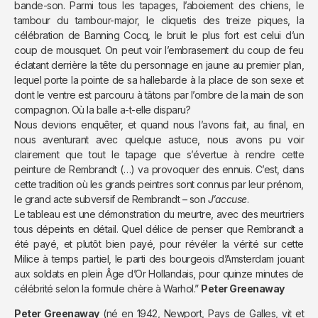
bande-son. Parmi tous les tapages, l’aboiement des chiens, le
tambour du tambour-major, le cliquetis des treize piques, la
célébration de Banning Cocq, le bruit le plus fort est celui d’un
coup de mousquet. On peut voir l’embrasement du coup de feu
éclatant derrière la tête du personnage en jaune au premier plan,
lequel porte la pointe de sa hallebarde à la place de son sexe et
dont le ventre est parcouru à tâtons par l’ombre de la main de son
compagnon. Où la balle a-t-elle disparu?
Nous devions enquêter, et quand nous l’avons fait, au final, en
nous aventurant avec quelque astuce, nous avons pu voir
clairement que tout le tapage que s’évertue à rendre cette
peinture de Rembrandt (…) va provoquer des ennuis. C’est, dans
cette tradition où les grands peintres sont connus par leur prénom,
le grand acte subversif de Rembrandt – son
J’accuse
.
Le tableau est une démonstration du meurtre, avec des meurtriers
tous dépeints en détail. Quel délice de penser que Rembrandt a
été payé, et plutôt bien payé, pour révéler la vérité sur cette
Milice à temps partiel, le parti des bourgeois d’Amsterdam jouant
aux soldats en plein Âge d’Or Hollandais, pour quinze minutes de
célébrité selon la formule chère à Warhol.”
Peter Greenaway
Peter Greenaway
(né en 1942, Newport, Pays de Galles, vit et