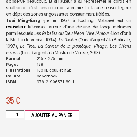
s’observe beaucoup. Et si l’auteur a su représenter le corps en
souffrance, c’est sans renoncer à en rire. De là une œuvre légère
en dépit des zones angoissantes constamment frôlées.
Tsai Ming-liang
(né en 1957 à Kuching, Malaisie) est un
réalisateur
taïwanais, auteur d’une dizaine de longs métrages
parmi lesquels
Les Rebelles du Dieu Néon
,
Vive l’Amour
(Lion d’or à
la Mostra de Venise, 1994)
,
La Rivière
(Ours d’argent à la Berlinale,
1997),
Le Trou
,
La Saveur de la pastèque,
Visage, Les Chiens
errants
(Lion d’argent à la Mostra de Venise, 2013).
Format
215 x 275 mm
Pages
128
Illustrations
100 ill. coul. et n&b
Reliure
paperback
ISBN
978-2-906571-89-1
35
€
AJOUTER AU PANIER