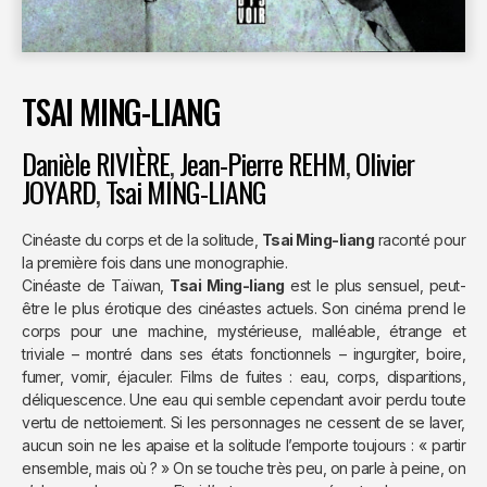
TSAI MING-LIANG
Danièle RIVIÈRE
,
Jean-Pierre REHM
,
Olivier
JOYARD
,
Tsai MING-LIANG
Cinéaste du corps et de la solitude,
Tsai Ming-liang
raconté pour
la première fois dans une monographie.
Cinéaste de Taïwan,
Tsai Ming-liang
est le plus sensuel, peut-
être le plus érotique des cinéastes actuels. Son cinéma prend le
corps pour une machine, mystérieuse, malléable, étrange et
triviale – montré dans ses états fonctionnels – ingurgiter, boire,
fumer, vomir, éjaculer. Films de fuites : eau, corps, disparitions,
déliquescence. Une eau qui semble cependant avoir perdu toute
vertu de nettoiement. Si les personnages ne cessent de se laver,
aucun soin ne les apaise et la solitude l’emporte toujours : « partir
ensemble, mais où ? » On se touche très peu, on parle à peine, on