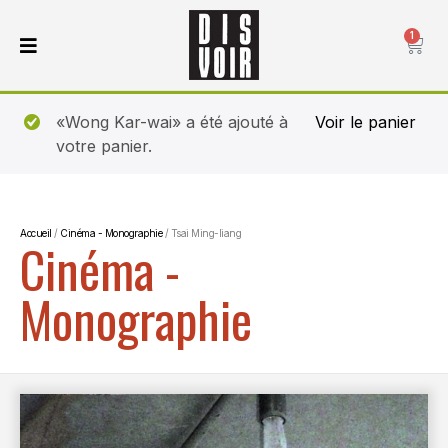
1
«Wong Kar-wai» a été ajouté à
Voir le panier
votre panier.
Accueil
/
Cinéma - Monographie
/ Tsai Ming-liang
Cinéma -
Monographie