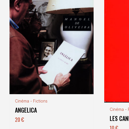
Cinéma - Fictions
ANGELICA
Cinéma - F
LES CAN
20
€
10
€