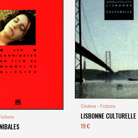
Cinéma - Fictions
LISBONNE CULTURELLE
ictions
NIBALES
19
€